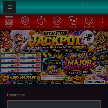
SLOT
CASINO
SPORT
TOGEL
TABLE
FISHING
COCK
Username