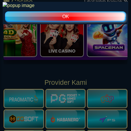
Casino
Lihat lebih banyak
OK
Provider Kami