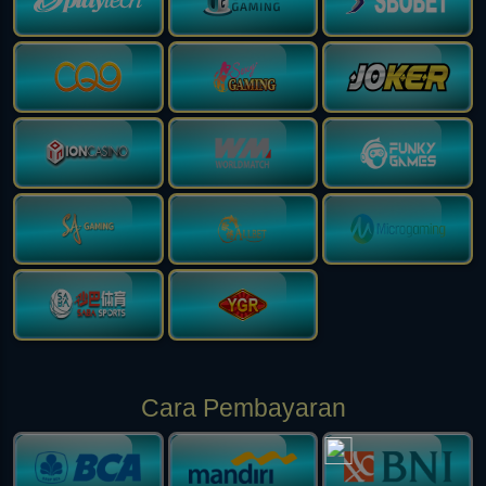
Cara Pembayaran